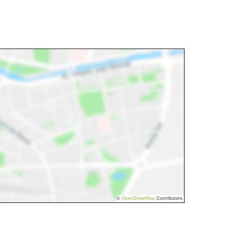
©
OpenStreetMap
Contributors