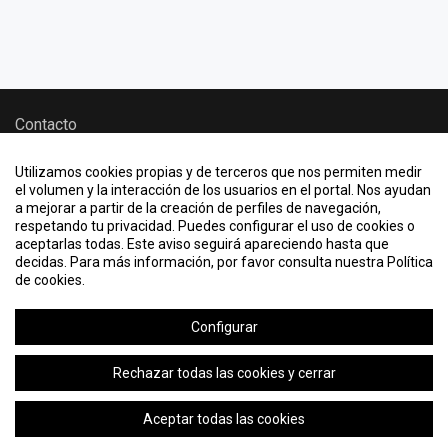
Contacto
Quiero crear un evento
Utilizamos cookies propias y de terceros que nos permiten medir
Información legal
el volumen y la interacción de los usuarios en el portal. Nos ayudan
a mejorar a partir de la creación de perfiles de navegación,
Política de cookies
respetando tu privacidad. Puedes configurar el uso de cookies o
aceptarlas todas. Este aviso seguirá apareciendo hasta que
decidas. Para más información, por favor consulta nuestra Política
KML, ICS o RSS
de cookies.
Configurar
2026 © Eventos UPSA - Universidad Pontificia de
Salamanca
Rechazar todas las cookies y cerrar
Aceptar todas las cookies